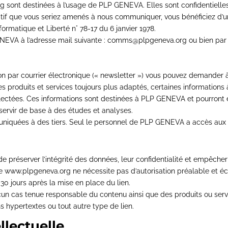
rg sont destinées à l’usage de PLP GENEVA. Elles sont confidentielles
if que vous seriez amenés à nous communiquer, vous bénéficiez d’un dr
ormatique et Liberté n° 78-17 du 6 janvier 1978.
NEVA à l’adresse mail suivante : comms@plpgeneva.org ou bien par 
on par courrier électronique (« newsletter ») vous pouvez demander à 
 produits et services toujours plus adaptés, certaines informations 
llectées. Ces informations sont destinées à PLP GENEVA et pourront 
ervir de base à des études et analyses.
niquées à des tiers. Seul le personnel de PLP GENEVA a accès aux
de préserver l’intégrité des données, leur confidentialité et empêche
site www.plpgeneva.org ne nécessite pas d’autorisation préalable e
0 jours après la mise en place du lien.
n cas tenue responsable du contenu ainsi que des produits ou servic
s hypertextes ou tout autre type de lien.
llectuelle