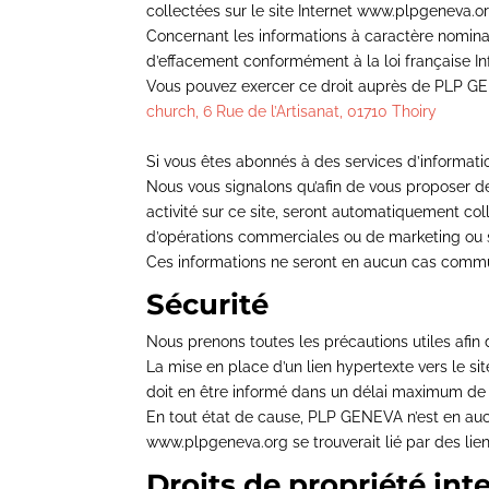
collectées sur le site Internet www.plpgeneva.o
Concernant les informations à caractère nominat
d’effacement conformément à la loi française Inf
Vous pouvez exercer ce droit auprès de PLP GE
church, 6 Rue
de l’Artisanat, 01710 Thoiry
Si vous êtes abonnés à des services d’informati
Nous vous signalons qu’afin de vous proposer des
activité sur ce site, seront automatiquement co
d’opérations commerciales ou de marketing ou s
Ces informations ne seront en aucun cas commu
Sécurité
Nous prenons toutes les précautions utiles afin 
La mise en place d’un lien hypertexte vers le 
doit en être informé dans un délai maximum de 3
En tout état de cause, PLP GENEVA n’est en aucu
www.plpgeneva.org se trouverait lié par des lien
Droits de propriété inte