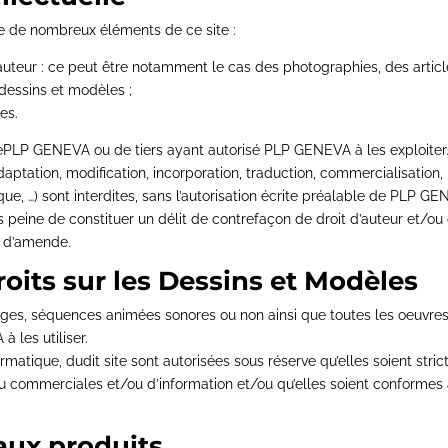
ue de nombreux éléments de ce site :
 d’auteur : ce peut être notamment le cas des photographies, des arti
 dessins et modèles ;
es.
dePLP GENEVA ou de tiers ayant autorisé PLP GENEVA à les exploiter
adaptation, modification, incorporation, traduction, commercialisation
e, …) sont interdites, sans l’autorisation écrite préalable de PLP GEN
ous peine de constituer un délit de contrefaçon de droit d’auteur et/
 d’amende.
roits sur les Dessins et Modèles
ages, séquences animées sonores ou non ainsi que toutes les oeuvres 
 les utiliser.
rmatique, dudit site sont autorisées sous réserve qu’elles soient st
ou commerciales et/ou d’information et/ou qu’elles soient conformes 
aux produits