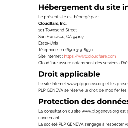
Hébergement du site i
Le présent site est hébergé par :
Cloudflare, Inc.
101 Townsend Street
San Francisco, CA 94107
États-Unis
Téléphone : +1 (650) 319-8930
Site internet :
https://www.cloudflare.com
Cloudflare assure notamment des services d’héb
Droit applicable
Le site Internet www.plpgeneva.org et les prése
PLP GENEVA se réserve le droit de modifier les 
Protection des donnée
La consultation du site www.plpgeneva.org est p
concernant.
La société PLP GENEVA s’engage à respecter votr